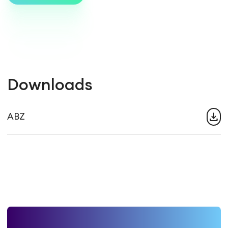
Downloads
download
ABZ