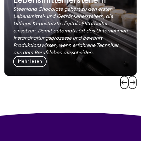
Lebensmittelherstellern
Steenland Chocolate gehört zu den ersten
Lebensmittel- und Getränkeherstellern, die
Ultimos KI-gestützte digitale Mitarbeiter
einsetzen. Damit automatisiert das Unternehmen
Instandhaltungsprozesse und bewahrt
Produktionswissen, wenn erfahrene Techniker
aus dem Berufsleben ausscheiden.
Mehr lesen
west
east