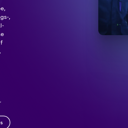
e,
gs-,
I-
se
f
,
r
ns