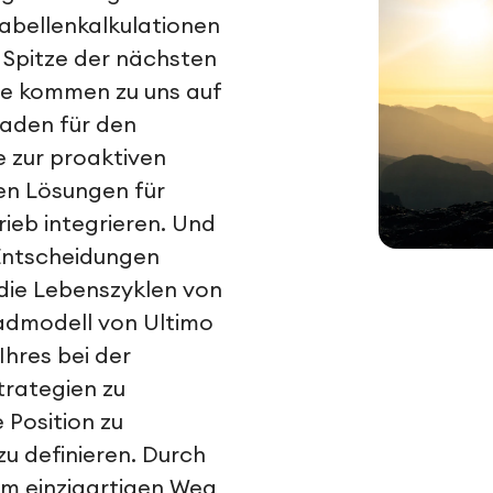
Tabellenkalkulationen
Spitze der nächsten
ie kommen zu uns auf
faden für den
 zur proaktiven
gen Lösungen für
ieb integrieren. Und
Entscheidungen
die Lebenszyklen von
admodell von Ultimo
hres bei der
rategien zu
e Position zu
 zu definieren. Durch
em einzigartigen Weg