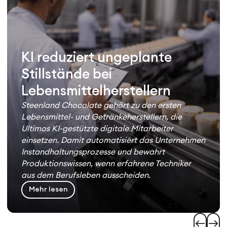
KI reduziert ungeplante
Stillstände bei
Lebensmittelherstellern
Steenland Chocolate gehört zu den ersten
Lebensmittel- und Getränkeherstellern, die
Ultimos KI-gestützte digitale Mitarbeiter
einsetzen. Damit automatisiert das Unternehmen
Instandhaltungsprozesse und bewahrt
Produktionswissen, wenn erfahrene Techniker
aus dem Berufsleben ausscheiden.
Mehr lesen
west
east