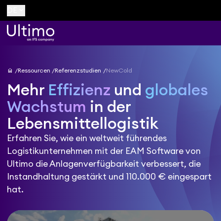
keyboard_arrow_down
DE
home
Ressourcen
Referenzstudien
NewCold
Mehr
Effizienz
und
globales
Wachstum
in der
Lebensmittellogistik
Erfahren Sie, wie ein weltweit führendes
Logistikunternehmen mit der EAM Software von
Ultimo die Anlagenverfügbarkeit verbessert, die
Instandhaltung gestärkt und 110.000 € eingespart
hat.