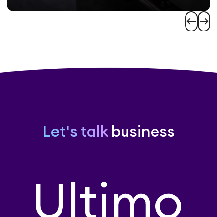
west
east
Let's talk
business