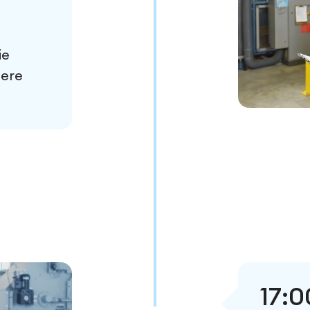
ie
here
17:0