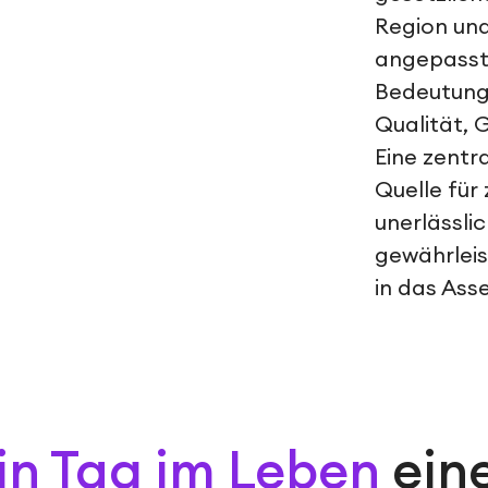
Region und
angepasst 
Bedeutung,
Qualität, 
Eine zentr
Quelle für 
unerlässli
gewährleis
in das Ass
in Tag im Leben
ein