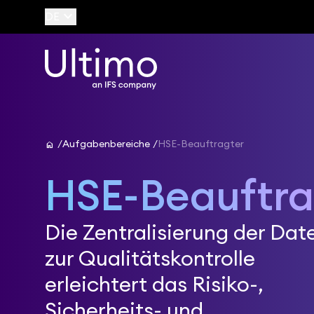
keyboard_arrow_down
DE
home
Aufgabenbereiche
HSE-Beauftragter
HSE-Beauftra
Die Zentralisierung der Dat
zur Qualitätskontrolle
erleichtert das Risiko-,
Sicherheits- und