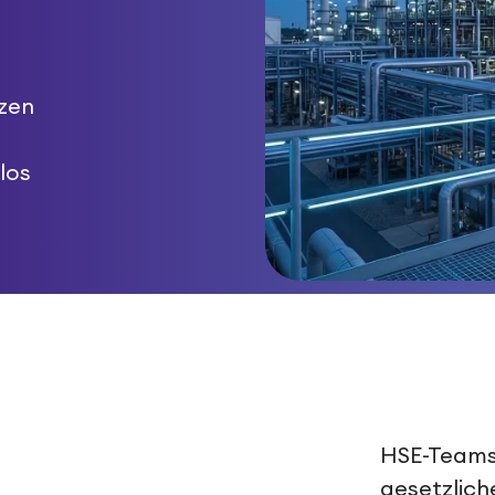
tzen
los
HSE-Teams 
gesetzlich