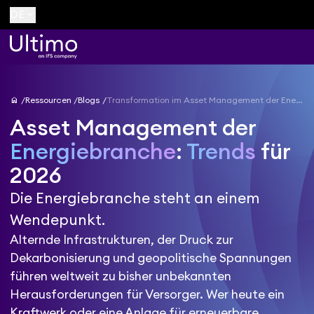
keyboard_arrow_down
DE
home
Ressourcen
Blogs
Transformation im Asset Management der Energiebranche: Trends für 2026
Asset Management der
Energiebranche
:
Trends
für
2026
Die Energiebranche steht an einem
Wendepunkt.
Alternde Infrastrukturen, der Druck zur
Dekarbonisierung und geopolitische Spannungen
führen weltweit zu bisher unbekannten
Herausforderungen für Versorger. Wer heute ein
Kraftwerk oder eine Anlage für erneuerbare