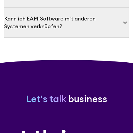
Kann ich EAM-Software mit anderen
expand_more
Systemen verknüpfen?
Let's talk
business