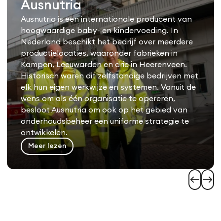
Ausnutria
Ausnutria is een internationale producent van
hoogwaardige baby- en kindervoeding. In
Nederland beschikt het bedrijf over meerdere
productielocaties, waaronder fabrieken in
Kampen, Leeuwarden en drie in Heerenveen.
Historisch waren dit zelfstandige bedrijven met
elk hun eigen werkwijze en systemen. Vanuit de
wens om als één organisatie te opereren,
besloot Ausnutria om ook op het gebied van
onderhoudsbeheer een uniforme strategie te
ontwikkelen.
Meer lezen
west
east