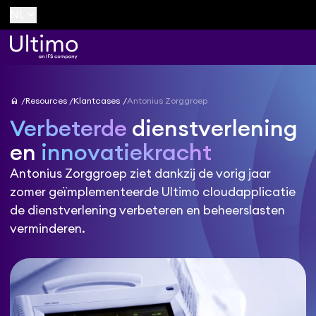
keyboard_arrow_down
NL
home
Resources
Klantcases
Antonius Zorggroep
Verbeterde
dienstverlening
en
innovatiekracht
Antonius Zorggroep ziet dankzij de vorig jaar
zomer geïmplementeerde Ultimo cloudapplicatie
de dienstverlening verbeteren en beheerslasten
verminderen.