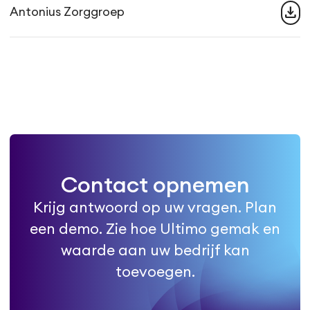
download
Antonius Zorggroep
Contact opnemen
Krijg antwoord op uw vragen. Plan
een demo. Zie hoe Ultimo gemak en
waarde aan uw bedrijf kan
toevoegen.