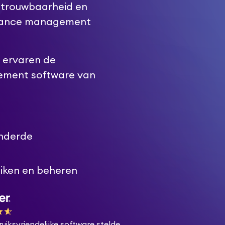
etrouwbaarheid en
enance management
 ervaren de
ement software van
inderde
iken en beheren
uiksvriendelijke software stelde