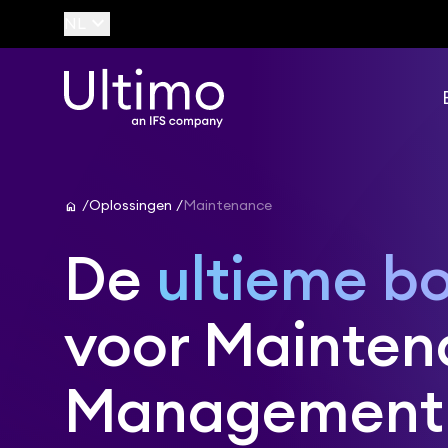
keyboard_arrow_down
NL
home
Oplossingen
Maintenance
De
ultieme b
voor Mainte
Management