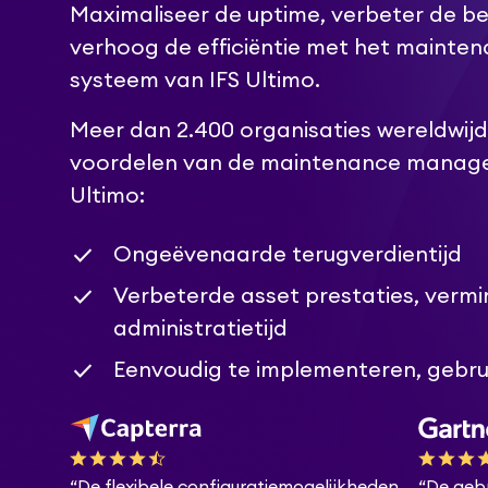
Maximaliseer de uptime, verbeter de b
verhoog de efficiëntie met het maint
systeem van IFS Ultimo.
Meer dan 2.400 organisaties wereldwijd
voordelen van de maintenance manag
Ultimo:
Ongeëvenaarde terugverdientijd
Verbeterde asset prestaties, verm
administratietijd
Eenvoudig te implementeren, gebru
“De flexibele configuratiemogelijkheden
“De gebr