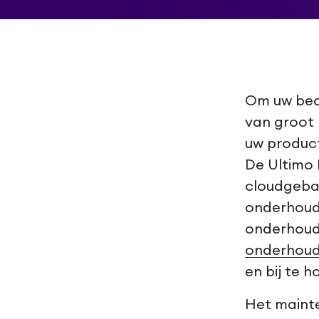
Om uw bedr
van groot 
uw product
De Ultimo
cloudgebas
onderhoud
onderhoud
onderhou
en bij te h
Het maint