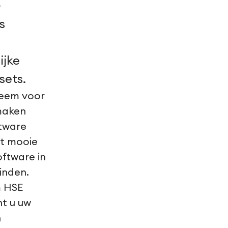
e
s
ijke
sets.
teem voor
maken
ftware
et mooie
oftware in
inden.
m HSE
nt u uw
n