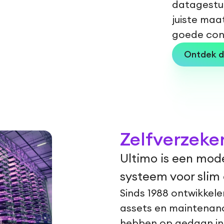
datagestu
juiste maa
goede cond
Ontdek d
Zelfverzeke
Ultimo is een mod
systeem voor slim
Sinds 1988 ontwikkele
assets en maintenanc
hebben op gedaan in 