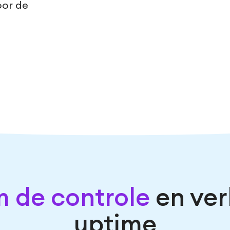
oor de
 de controle
en ver
uptime