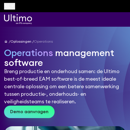
keyboard_arrow_down
NL
home
Oplossingen
Operations
Operations
management
software
Breng productie en onderhoud samen: de Ultimo
best-of-breed EAM software is de meest ideale
centrale oplossing om een betere samenwerking
tussen productie-, onderhouds- en
veiligheidsteams te realiseren.
Demo aanvragen