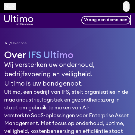
search
keyboard_arrow_down
NL
Vraag een demo aan
home
Over ons
Over
IFS Ultimo
Wij versterken uw onderhoud,
bedrijfsvoering en veiligheid.
Ultimo is uw bondgenoot.
Ultimo, een bedrijf van IFS, stelt organisaties in de
maakindustrie, logistiek en gezondheidszorg in
staat om gebruik te maken van AI-
versterkte SaaS-oplossingen voor Enterprise Asset
Management. Met focus op onderhoud, uptime,
veiligheid, kostenbeheersing en efficiëntie staat