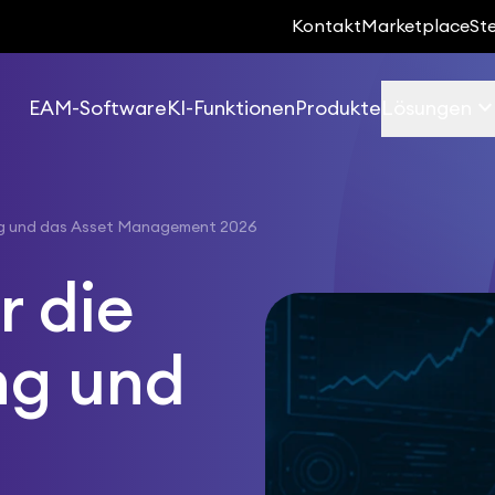
Kontakt
Marketplace
St
keyboard_arrow_d
EAM-Software
KI-Funktionen
Produkte
Lösungen
ung und das Asset Management 2026
r die
ng und