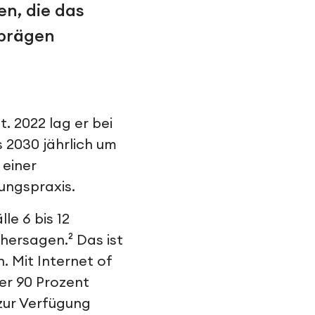
en, die das
 prägen
. 2022 lag er bei
s 2030 jährlich um
 einer
ungspraxis.
e 6 bis 12
hersagen.² Das ist
. Mit Internet of
ber 90 Prozent
 zur Verfügung