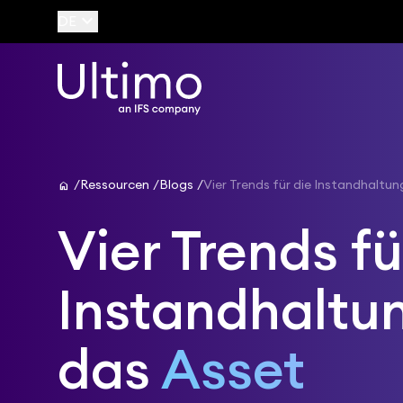
keyboard_arrow_down
DE
home
Ressourcen
Blogs
Vier Trends für die Instandhalt
Vier Trends fü
Instandhaltu
das
Asset