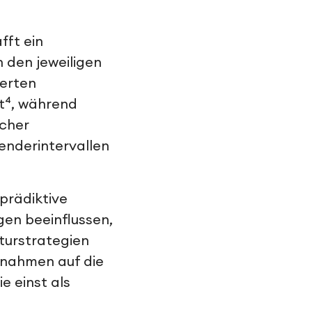
fft ein
n den jeweiligen
ierten
nt⁴, während
icher
enderintervallen
prädiktive
en beeinflussen,
turstrategien
ßnahmen auf die
 einst als