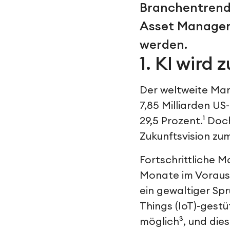
Branchentrends
Asset Managem
werden.
1. KI wird
Der weltweite Mar
7,85 Milliarden US
29,5 Prozent.¹ Do
Zukunftsvision zu
Fortschrittliche 
Monate im Voraus 
ein gewaltiger Spr
Things (IoT)-gestü
möglich³, und dies