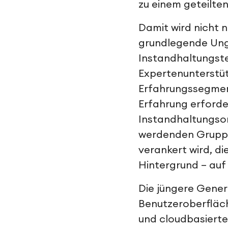
zu einem geteilte
Damit wird nicht 
grundlegende Ungl
Instandhaltungste
Expertenunterstüt
Erfahrungssegment
Erfahrung erforde
Instandhaltungsorg
werdenden Gruppe 
verankert wird, di
Hintergrund – auf
Die jüngere Generat
Benutzeroberfläch
und cloudbasiert