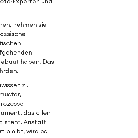
emote-Experten und
hen, nehmen sie
lassische
tischen
efgehenden
gebaut haben. Das
ährden.
hwissen zu
muster,
prozesse
dament, das allen
 steht. Anstatt
t bleibt, wird es