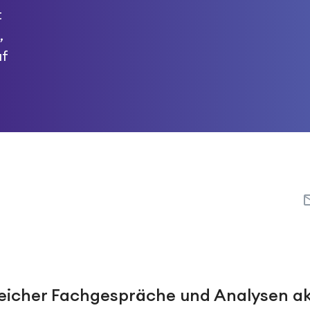
t
,
uf
reicher Fachgespräche und Analysen ak