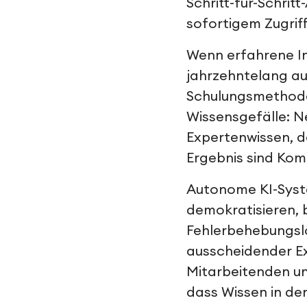
Schritt-für-Schri
sofortigem Zugrif
Wenn erfahrene I
jahrzehntelang au
Schulungsmethoden
Wissensgefälle: 
Expertenwissen, 
Ergebnis sind Kom
Autonome KI-Syste
demokratisieren, 
Fehlerbehebungsl
ausscheidender Ex
Mitarbeitenden un
dass Wissen in den