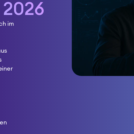
 2026
ch im
aus
s
einer
men