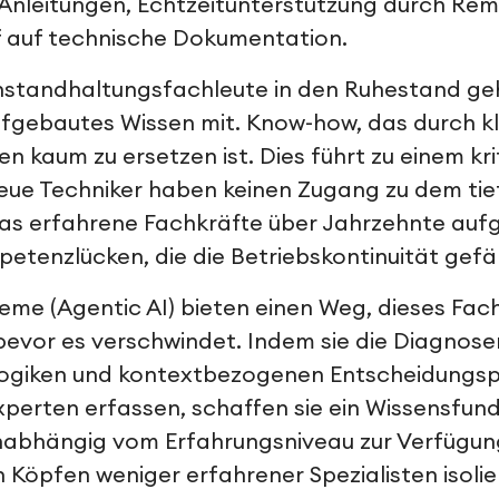
tt-Anleitungen, Echtzeitunterstützung durch R
f auf technische Dokumentation.
nstandhaltungsfachleute in den Ruhestand ge
fgebautes Wissen mit. Know-how, das durch k
 kaum zu ersetzen ist. Dies führt zu einem kri
Neue Techniker haben keinen Zugang zu dem ti
das erfahrene Fachkräfte über Jahrzehnte auf
petenzlücken, die die Betriebskontinuität gef
me (Agentic AI) bieten einen Weg, dieses Fac
bevor es verschwindet. Indem sie die Diagnose
ogiken und kontextbezogenen Entscheidungs
perten erfassen, schaffen sie ein Wissensfun
abhängig vom Erfahrungsniveau zur Verfügung
 Köpfen weniger erfahrener Spezialisten isolier