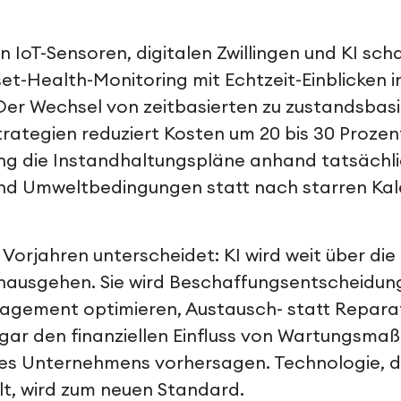
n IoT-Sensoren, digitalen Zwillingen und KI scha
et-Health-Monitoring mit Echtzeit-Einblicken i
er Wechsel von zeitbasierten zu zustandsbas
rategien reduziert Kosten um 20 bis 30 Proze
ng die Instandhaltungspläne anhand tatsächl
nd Umweltbedingungen statt nach starren Kal
orjahren unterscheidet: KI wird weit über die 
nausgehen. Sie wird Beschaffungsentscheidung
agement optimieren, Austausch- statt Repara
ar den finanziellen Einfluss von Wartungsma
s Unternehmens vorhersagen. Technologie, die
t, wird zum neuen Standard.