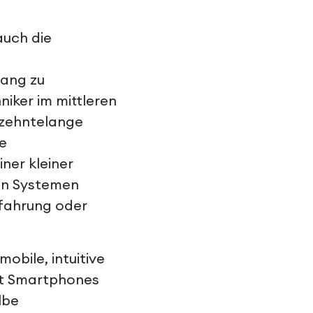
auch die
gang zu
iker im mittleren
rzehntelange
re
ner kleiner
 in Systemen
rfahrung oder
mobile, intuitive
mit Smartphones
lbe