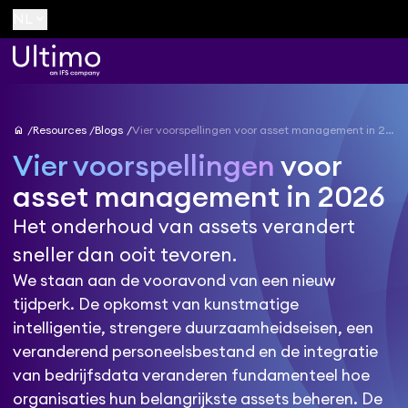
keyboard_arrow_down
NL
home
Resources
Blogs
Vier voorspellingen voor asset management in 2026
Vier voorspellingen
voor
asset management in 2026
Het onderhoud van assets verandert
sneller dan ooit tevoren.
We staan aan de vooravond van een nieuw
tijdperk. De opkomst van kunstmatige
intelligentie, strengere duurzaamheidseisen, een
veranderend personeelsbestand en de integratie
van bedrijfsdata veranderen fundamenteel hoe
organisaties hun belangrijkste assets beheren. De