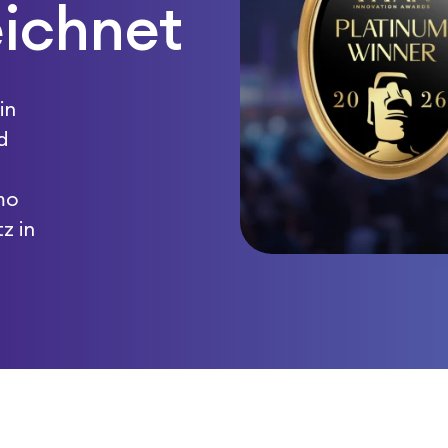
ichnet
in
d
mo
z in