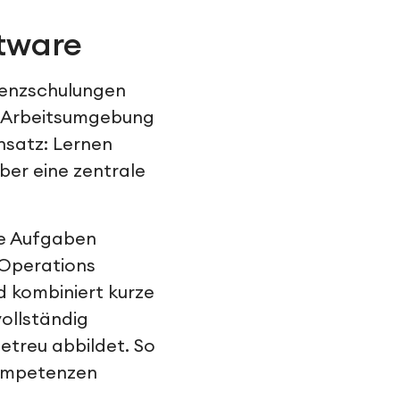
ftware
senzschulungen
en Arbeitsumgebung
nsatz: Lernen
über eine zentrale
hre Aufgaben
 Operations
d kombiniert kurze
vollständig
etreu abbildet. So
Kompetenzen