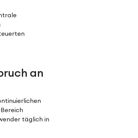
ntrale
n
teuerten
pruch an
ntinuierlichen
-Bereich
ender täglich in