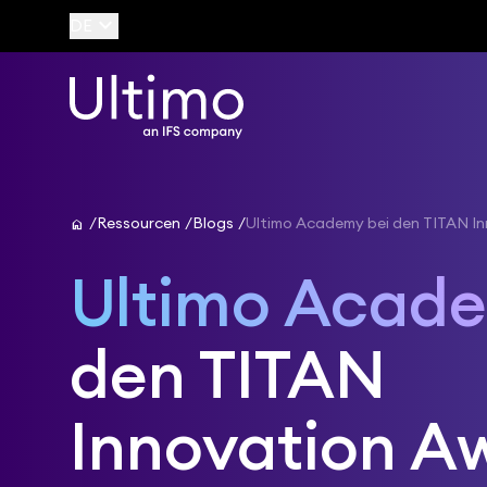
keyboard_arrow_down
DE
home
Ressourcen
Blogs
Ultimo Academy bei den TITAN I
Ultimo Acad
den TITAN
Innovation A