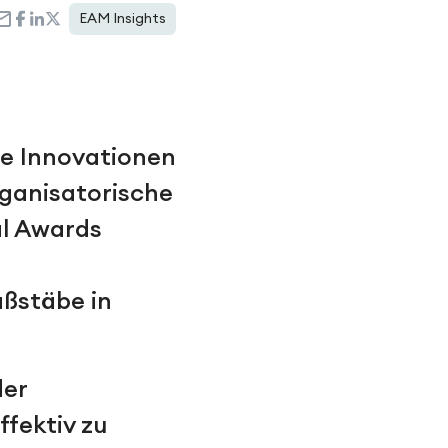
EAM Insights
e Innovationen
rganisatorische
al Awards
ßstäbe in
der
fektiv zu