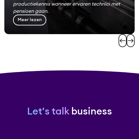
productiekennis wanneer ervaren technici met
pensioen gaan.
Meer lezen
west
east
Let's talk
business