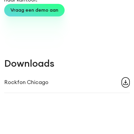
Vraag een demo aan
Downloads
download
Rockfon Chicago