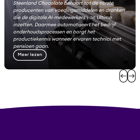
Steenland Chocolate behoort tot de eerste
producenten van voedingsmiddelen en dranken
die de digitale AI-medewerkers van Ultimo
inzetten. Daarmee automatiseert het bedrijf
onderhoudsprocessen en borgt het
productiekennis wanneer ervaren technici met
pensioen gaan.
Meer lezen
west
east