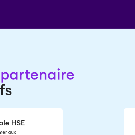
 partenaire
fs
ble HSE
mer aux