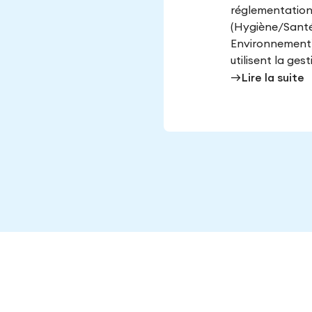
réglementatio
(Hygiène/Santé,
Environnement)
utilisent la gest
east
Lire la suite