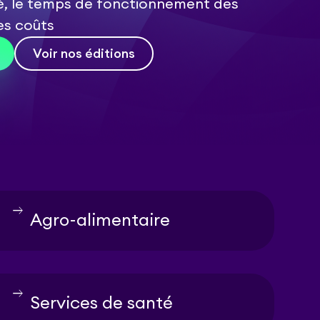
té, le temps de fonctionnement des
des coûts
Voir nos éditions
east
Agro-alimentaire
east
Services de santé