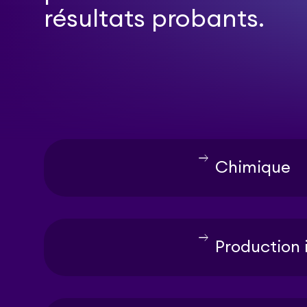
résultats probants.
east
Chimique
east
Production i