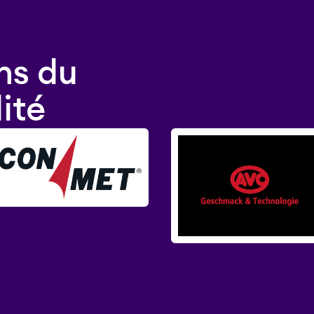
ns du
ité