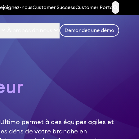
search
ejoignez-nous
Customer Success
Customer Portal
keyboard_arrow_down
keyboard_arrow_down
À propos de nous
Demandez une démo
eur
ltimo permet à des équipes agiles et
les défis de votre branche en