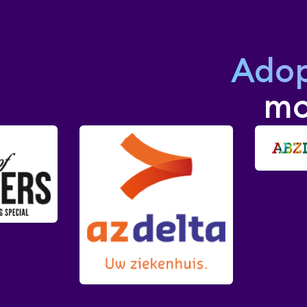
Adop
mo