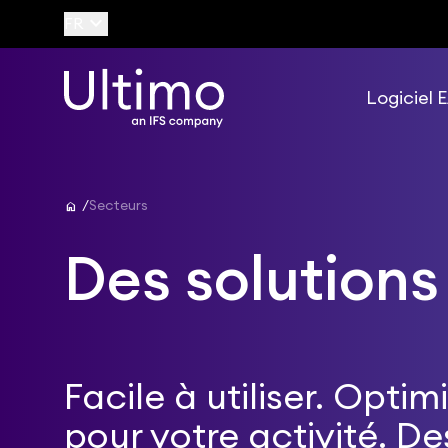
keyboard_arrow_down
FR
Logiciel
home
Secteurs
Des solutions
Facile à utiliser. Optim
pour votre activité. De