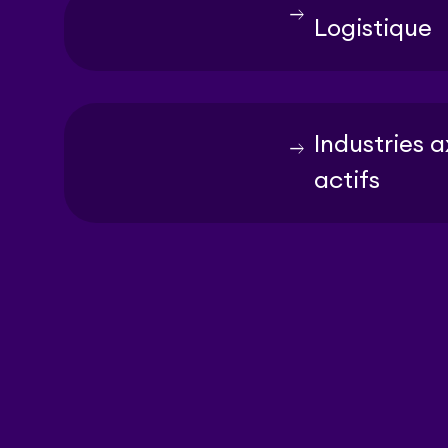
east
Logistique
Industries a
east
actifs