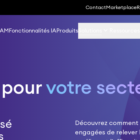
Contact
Marketplace
R
keyboard_arrow_down
 EAM
Fonctionnalités IA
Produits
Solutions
Ressources
 pour
votre sect
isé
Découvrez comment U
engagées de relever 
s