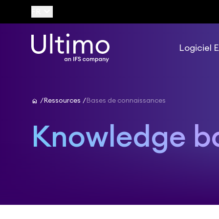
keyboard_arrow_down
FR
Logiciel
home
Ressources
Bases de connaissances
Knowledge b