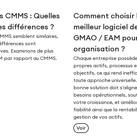
s CMMS : Quelles
Comment choisir 
es différences ?
meilleur logiciel d
MMS semblent similaires,
GMAO / EAM pour
différences sont
organisation ?
tives. Examinons de plus
AM par rapport au CMMS.
Chaque entreprise possède
propres actifs, processus e
objectifs, ce qui rend ineff
toute approche universelle.
bonne solution doit s’aligne
besoins opérationnels, sou
votre croissance, et amélior
fiabilité ainsi que la rentabil
gestion de vos actifs.
Voir