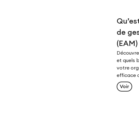
Qu’est
de ges
(EAM)
Découvrez
et quels 
votre org
efficace 
Voir