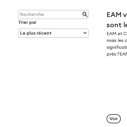
search
EAM v
Trier par
sont l
expand_more
EAM et C
mais les 
significa
près l’E
Voir