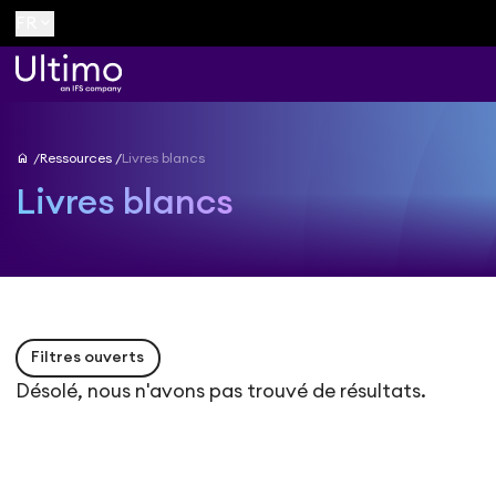
keyboard_arrow_down
FR
home
Ressources
Livres blancs
Livres blancs
Filtres ouverts
Désolé, nous n'avons pas trouvé de résultats.