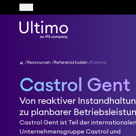
keyboard_arrow_down
DE
home
Ressourcen
Referenzstudien
Castrol
Castrol Gent
Von reaktiver Instandhaltu
zu planbarer Betriebsleistu
Castrol Gent ist Teil der internationale
Unternehmensgruppe Castrol und