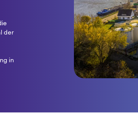
die
l der
ng in