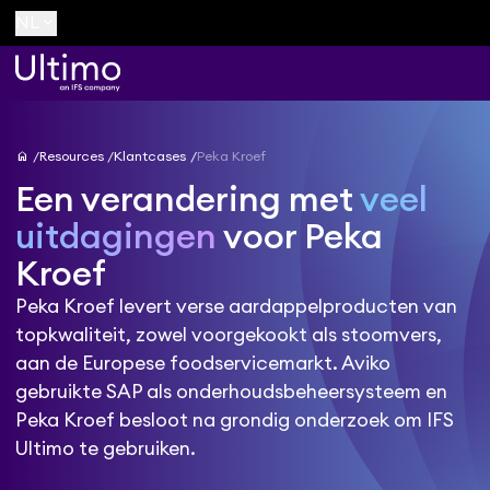
keyboard_arrow_down
NL
home
Resources
Klantcases
Peka Kroef
Een verandering met
veel
uitdagingen
voor Peka
Kroef
Peka Kroef levert verse aardappelproducten van
topkwaliteit, zowel voorgekookt als stoomvers,
aan de Europese foodservicemarkt. Aviko
gebruikte SAP als onderhoudsbeheersysteem en
Peka Kroef besloot na grondig onderzoek om IFS
Ultimo te gebruiken.