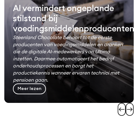
AI vermindert ongeplande
stilstand bij
voedingsmiddelenproducenten
Steenland Chocolate behoort tot de eerste
producenten van voedingsmiddelen en dranken
die de digitale AI-medewerkers van Ultimo
inzetten. Daarmee automatiseert het bedrijf
onderhoudsprocessen en borgt het
productiekennis wanneer ervaren technici met
pensioen gaan.
Meer lezen
west
east