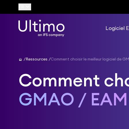
keyboard_arrow_down
FR
Logiciel
home
Ressources
Comment choisir le meilleur logiciel de 
Comment choi
GMAO / EAM