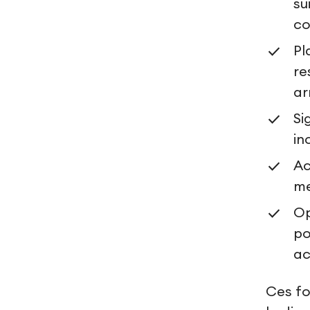
su
co
Pl
re
ar
Si
in
Ac
me
Op
po
ac
Ces fo