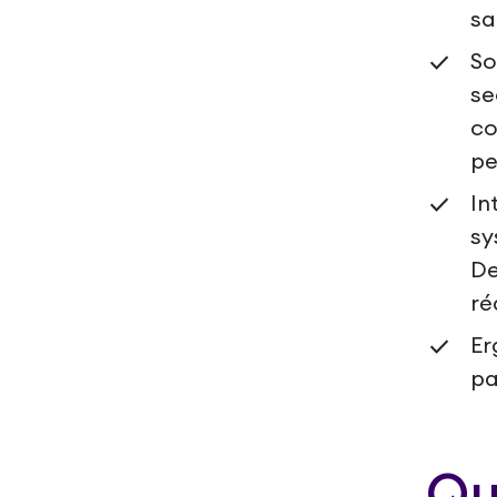
sa
So
se
co
pe
In
sy
De
ré
Er
pa
Qu