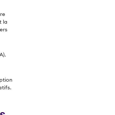
re
t la
ers
A).
t
option
tifs.
s