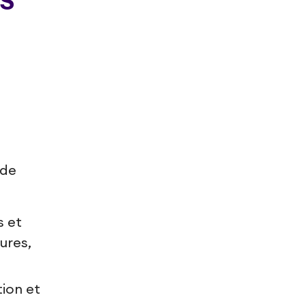
 de
s et
ures,
tion et