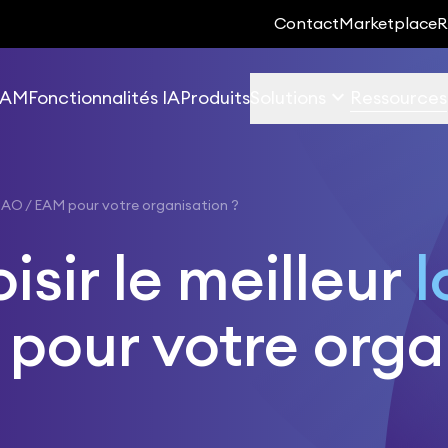
Contact
Marketplace
R
keyboard_arrow_down
 EAM
Fonctionnalités IA
Produits
Solutions
Ressources
GMAO / EAM pour votre organisation ?
sir le meilleur
l
pour votre orga