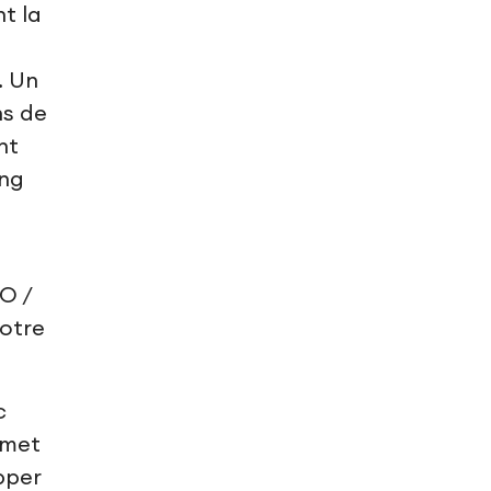
t la
. Un
ns de
nt
ong
O /
votre
c
rmet
pper