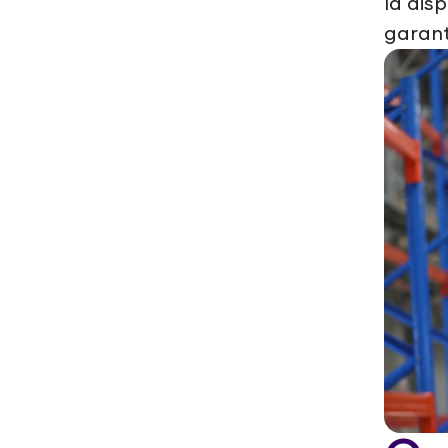
la dis
garant