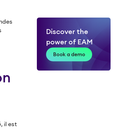
andes
s
Discover the
power of EAM
Book a demo
on
 il est