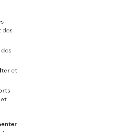
es
t des
 des
lter et
orts
 et
menter