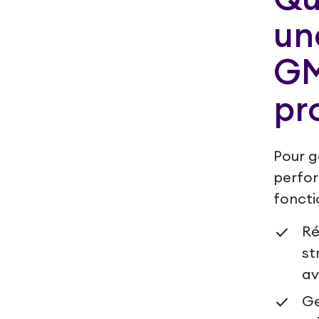
un
GM
pr
Pour g
perfor
foncti
Ré
st
av
Ge