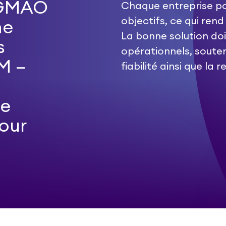
e GMAO
Chaque entreprise po
objectifs, ce qui ren
ne
La bonne solution doi
s
opérationnels, souten
AM –
fiabilité ainsi que la 
ne
our