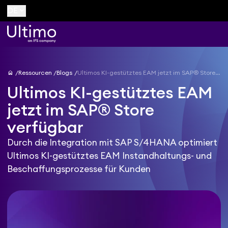
keyboard_arrow_down
DE
home
Ressourcen
Blogs
Ultimos KI-gestütztes EAM jetzt im SAP® Store verfügbar
Ultimos KI-gestütztes EAM
jetzt im SAP® Store
verfügbar
Durch die Integration mit SAP S/4HANA optimiert
Ultimos KI-gestütztes EAM Instandhaltungs- und
Beschaffungsprozesse für Kunden