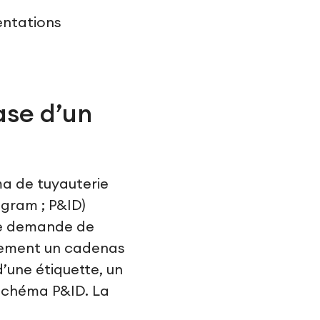
entations
ase d’un
ma de tuyauterie
agram ; P&ID)
ne demande de
tement un cadenas
d’une étiquette, un
 schéma P&ID. La