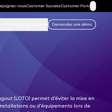
search
ejoignez-nous
Customer Success
Customer Portal
keyboard_arrow_down
keyboard_arrow_down
À propos de nous
Demandez une démo
gout (LOTO) permet d’éviter la mise en
installations ou d’équipements lors de