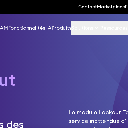
Contact
Marketplace
R
keyboard_arrow_down
 EAM
Fonctionnalités IA
Produits
Solutions
Ressources
ut
Le module Lockout Ta
service inattendue d’
rs des