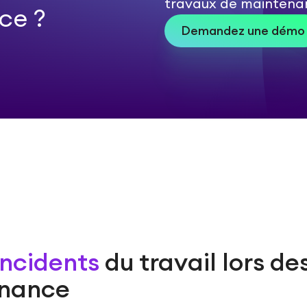
travaux de maintenan
ce ?
Demandez une démo
 incidents
du travail lors de
enance