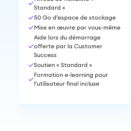
check
Standard »
check
50 Go d’espace de stockage
check
Mise en œuvre par vous-même
Aide lors du démarrage
check
offerte par la Customer
Success
check
Soutien « Standard »
Formation e-learning pour
check
l’utilisateur final incluse