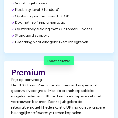
check
Vanaf 5 gebruikers
check
Flexibility level 'Standard'
check
Opslagcapaciteit vanaf 50GB
check
Doe-het-zelf implementatie
check
Opstartbegeleiding met Customer Success
check
Standaard support
check
E-learning voor eindgebruikers inbegrepen
Meest gekozen
Premium
Prijs op aanvraag
Het IFS Ultimo Premium-abonnement is speciaal
gebouwd voor groei. Met de branchespecifieke
mogelijkheden van Ultimo kunt u elk type asset met
vertrouwen beheren. Dankzij uitgebreide
integratiemogelijkheden kunt u Ultimo aan uw andere
belangrijke softwaresystemen koppelen.