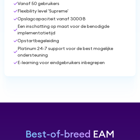
check
Vanaf 50 gebruikers
check
Flexibility level 'Supreme'
check
Opslagcapaciteit vanaf 300GB
Een inschatting op maat voor de benodigde
check
implementatietijd
check
Opstartbegeleiding
Platinum 24-7 support voor de best mogelijke
check
ondersteuning
check
E-learning voor eindgebruikers inbegrepen
Best-of-breed
EAM