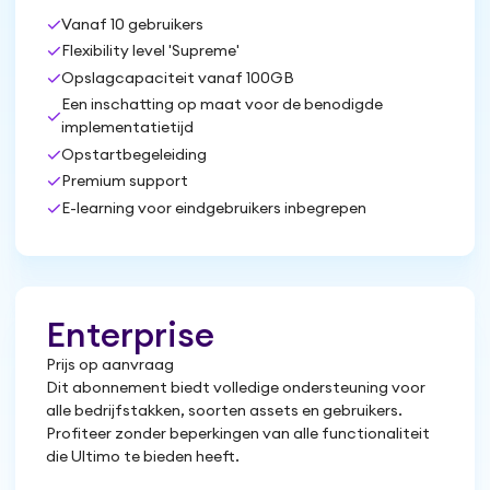
check
Vanaf 10 gebruikers
check
Flexibility level 'Supreme'
check
Opslagcapaciteit vanaf 100GB
Een inschatting op maat voor de benodigde
check
implementatietijd
check
Opstartbegeleiding
check
Premium support
check
E-learning voor eindgebruikers inbegrepen
Enterprise
Prijs op aanvraag
Dit abonnement biedt volledige ondersteuning voor
alle bedrijfstakken, soorten assets en gebruikers.
Profiteer zonder beperkingen van alle functionaliteit
die Ultimo te bieden heeft.