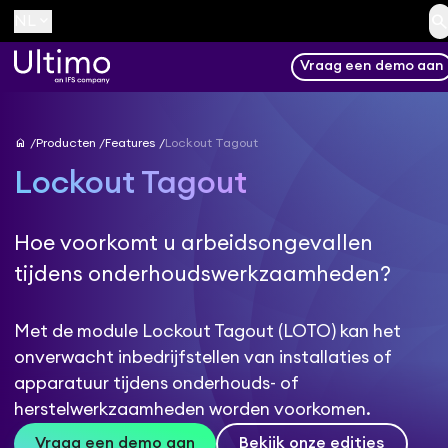
searc
keyboard_arrow_down
NL
Vraag een demo aan
home
Producten
Features
Lockout Tagout
Lockout Tagout
Hoe voorkomt u arbeidsongevallen
tijdens onderhoudswerkzaamheden?
Met de module Lockout Tagout (LOTO) kan het
onverwacht inbedrijfstellen van installaties of
apparatuur tijdens onderhouds- of
herstelwerkzaamheden worden voorkomen.
Vraag een demo aan
Bekijk onze edities