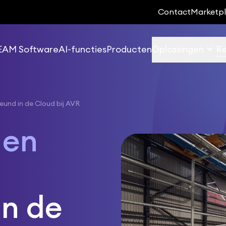
Contact
Marketp
keyboard_arrow_down
EAM Software
AI-functies
Producten
Oplossingen
Re
eund in de Cloud bij AVR
 en
in de