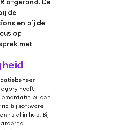
VR afgerond. De
ij de
ions en bij de
ocus op
esprek met
gheid
icatiebeheer
regory heeft
lementatie bij een
ng bij software-
is al in huis. Bij
lateerde