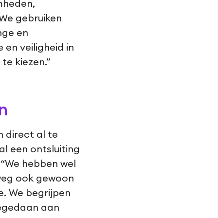
amheden,
We gebruiken
nge en
n veiligheid in
te kiezen.”
n
direct al te
al een ontsluiting
. “We hebben wel
lweg ook gewoon
e. We begrijpen
eegedaan aan