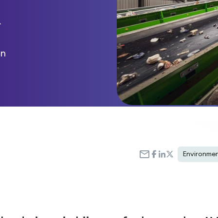
R
an
Environmen