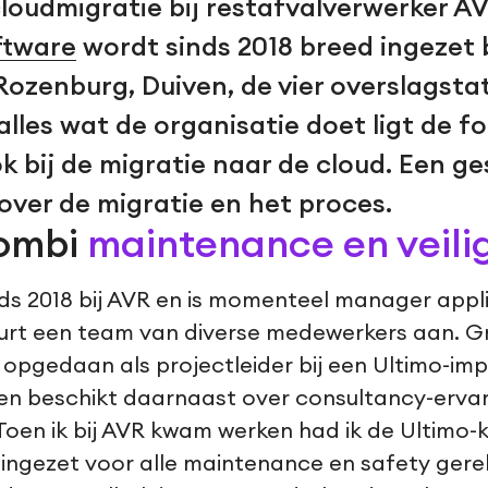
cloudmigratie bij restafvalverwerker A
ftware
wordt sinds 2018 breed ingezet b
Rozenburg, Duiven, de vier overslagstat
 alles wat de organisatie doet ligt de f
ok bij de migratie naar de cloud. Een g
over de migratie en het proces.
ombi
maintenance en veili
ds 2018 bij AVR en is momenteel manager appl
urt een team van diverse medewerkers aan. G
 opgedaan als projectleider bij een Ultimo-imp
en beschikt daarnaast over consultancy-ervari
oen ik bij AVR kwam werken had ik de Ultimo-kenn
ingezet voor alle maintenance en safety gere