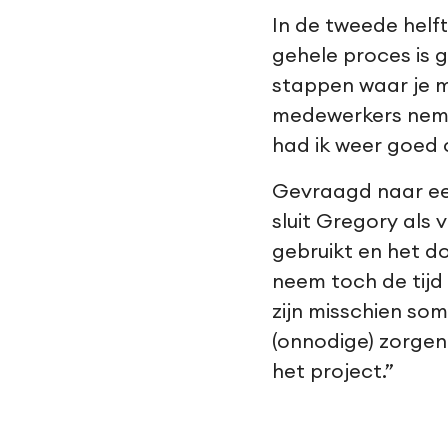
In de tweede helf
gehele proces is 
stappen waar je m
medewerkers nemen
had ik weer goed 
Gevraagd naar een
sluit Gregory als 
gebruikt en het do
neem toch de tijd
zijn misschien som
(onnodige) zorge
het project.”