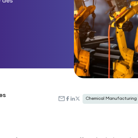
é des
es
Chemical Manufacturing