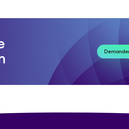
e
Demander
n