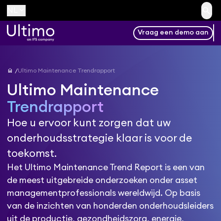
search
keyboard_arrow_down
NL
Vraag een demo aan
home
Ultimo Maintenance Trendrapport
Ultimo Maintenance
Trendrapport
Hoe u ervoor kunt zorgen dat uw
onderhoudsstrategie klaar is voor de
toekomst.
Het Ultimo Maintenance Trend Report is een van
de meest uitgebreide onderzoeken onder asset
managementprofessionals wereldwijd. Op basis
van de inzichten van honderden onderhoudsleiders
uit de productie, gezondheidszorg, energie,