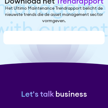
Download het
Trendrapport
management
Het Ultimo Maintenance Trendrapport belicht de
nieuwste trends die de asset management sector
vormgeven.
ith current 
Let's talk
business