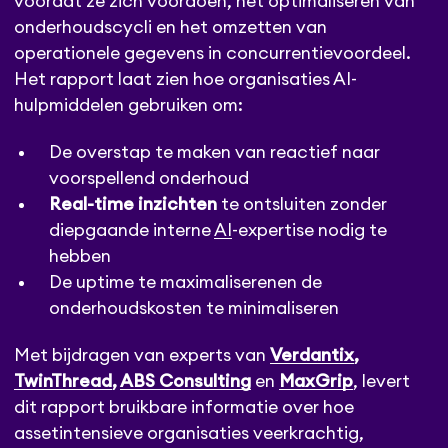
voordat ze zich voordoen, het optimaliseren van
onderhoudscycli en het omzetten van
operationele gegevens in concurrentievoordeel.
Het rapport laat zien hoe organisaties AI-
hulpmiddelen gebruiken om:
De overstap te maken van reactief naar
voorspellend onderhoud
Real-time inzichten
te ontsluiten zonder
diepgaande interne
AI
-expertise nodig te
hebben
De uptime te maximaliserenen de
onderhoudskosten te minimaliseren
Met bijdragen van experts van
Verdantix
,
TwinThread
,
ABS Consulting
en
MaxGrip
, levert
dit rapport bruikbare informatie over hoe
assetintensieve organisaties veerkrachtig,