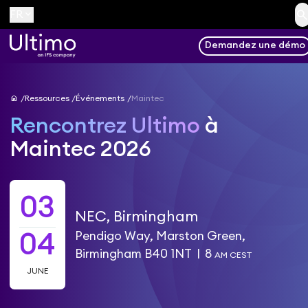
searc
keyboard_arrow_down
FR
Demandez une démo
home
Ressources
Événements
Maintec
Rencontrez Ultimo
à
Maintec 2026
03
NEC, Birmingham
Pendigo Way, Marston Green,
04
Birmingham B40 1NT
|
8
AM CEST
JUNE