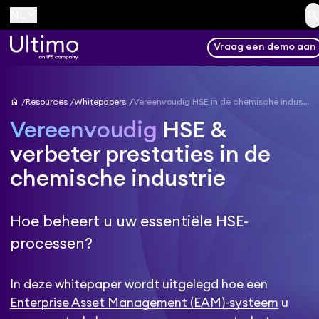
searc
keyboard_arrow_down
NL
Vraag een demo aan
home
Resources
Whitepapers
Vereenvoudig HSE in de chemische industrie
Vereenvoudig
HSE &
verbeter prestaties in de
chemische industrie
Hoe beheert u uw essentiële HSE-
processen?
In deze whitepaper wordt uitgelegd hoe een
Enterprise Asset Management (EAM)-systeem
u