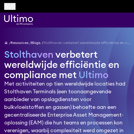
keyboard_arrow_down
NL
home
Resources
Blogs
Stolthaven verbetert wereldwijde efficiëntie en compliance met Ultimo
Stolthaven
verbetert
wereldwijde efficiëntie en
compliance met
Ultimo
Met activiteiten op tien wereldwijde locaties had
Stolthaven Terminals (een toonaangevende
aanbieder van opslagdiensten voor
bulkvloeistoffen en gassen) behoefte aan een
gecentraliseerde Enterprise Asset Management-
oplossing (EAM) die hun teams en processen kon
verenigen, waarbij complexiteit werd omgezet in