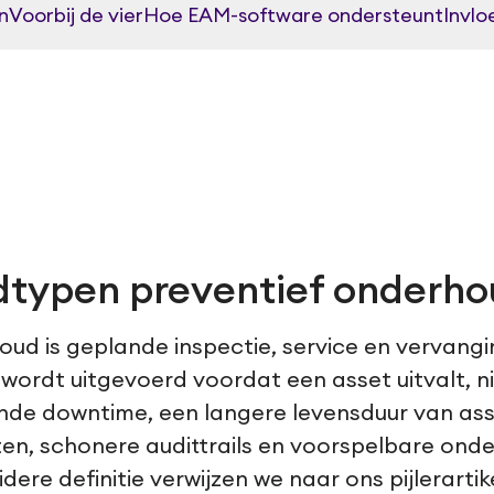
n
Voorbij de vier
Hoe EAM-software ondersteunt
Invlo
dtypen preventief onderh
oud is geplande inspectie, service en vervang
ordt uitgevoerd voordat een asset uitvalt, ni
nde downtime, een langere levensduur van ass
nten, schonere audittrails en voorspelbare ond
dere definitie verwijzen we naar ons pijlerarti