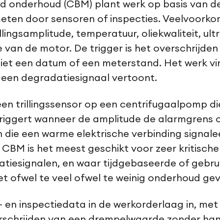
 onderhoud (CBM) plant werk op basis van de 
meten door sensoren of inspecties. Veelvoork
rillingsamplitude, temperatuur, oliekwaliteit, u
an de motor. De trigger is het overschrijden
et een datum of een meterstand. Het werk vi
een degradatiesignaal vertoont.
een trillingssensor op een centrifugaalpomp di
riggert wanneer de amplitude de alarmgrens o
 die een warme elektrische verbinding signalee
 CBM is het meest geschikt voor zeer kritisch
tiesignalen, en waar tijdgebaseerde of gebr
et ofwel te veel ofwel te weinig onderhoud ge
 en inspectiedata in de werkorderlaag in, met
verschrijden van een drempelwaarde zonder h