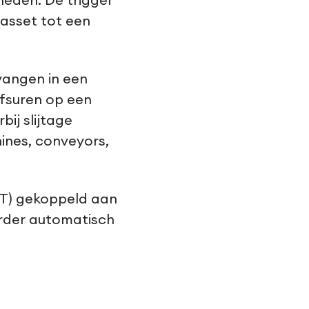
heden. De trigger
 asset tot een
rvangen in een
jfsuren op een
ij slijtage
nes, conveyors,
oT) gekoppeld aan
rder automatisch