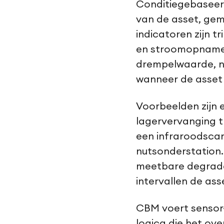
Conditiegebaseerd
van de asset, ge
indicatoren zijn t
en stroomopname v
drempelwaarde, ni
wanneer de asset 
Voorbeelden zijn 
lagervervanging t
een infraroodscan
nutsonderstation.
meetbare degrada
intervallen de ass
CBM voert sensor-
logica die het o