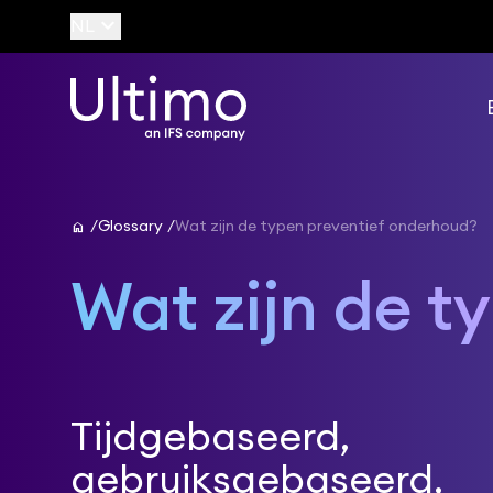
keyboard_arrow_down
NL
home
Glossary
Wat zijn de typen preventief onderhoud?
Wat zijn de t
Tijdgebaseerd,
gebruiksgebaseerd,