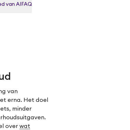
ed van AI
FAQ
oud
ing van
et erna. Het doel
ets, minder
erhoudsuitgaven.
kel over
wat