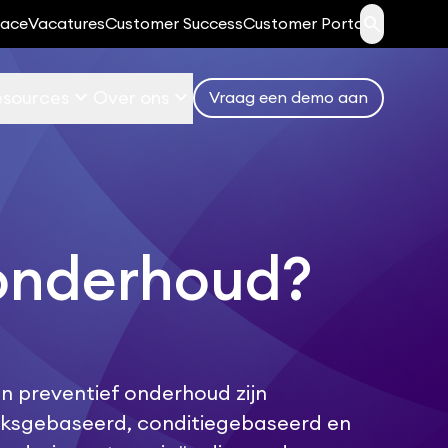
search
lace
Vacatures
Customer Success
Customer Portal
keyboard_arrow_down
keyboard_arrow_down
sources
Over ons
Vraag een demo aan
 onderhoud?
n preventief onderhoud zijn
iksgebaseerd, conditiegebaseerd en