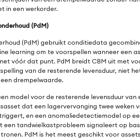
 in een werkorder.
onderhoud (PdM)
erhoud (PdM) gebruikt conditiedata gecombi
ne learning om te voorspellen wanneer een ass
 net vóór dat punt. PdM breidt CBM uit met voo
rspelling van de resterende levensduur, niet he
n een drempelwaarde.
een model voor de resterende levensduur van 
sasset dat een lagervervanging twee weken v
 triggert, en een anomaliedetectiemodel op e
at een tandwielkastprobleem signaleert op bas
onen. PdM is het meest geschikt voor assets 