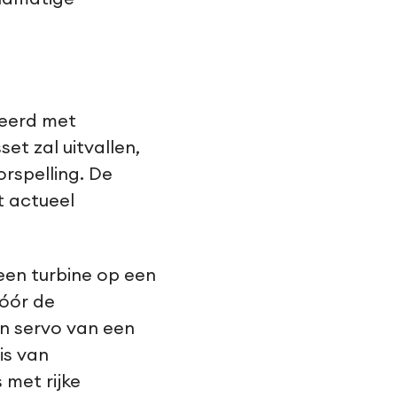
neerd met
et zal uitvallen,
rspelling. De
t actueel
een turbine op een
óór de
en servo van een
is van
met rijke