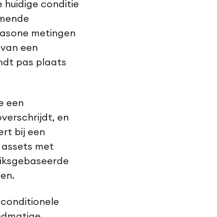
huidige conditie
omende
ltrasone metingen
 van een
ndt pas plaats
e een
verschrijdt, en
rt bij een
e assets met
uiksgebaseerde
ven.
 conditionele
andmatige