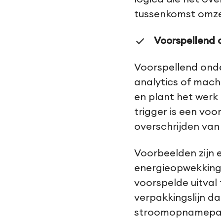
tussenkomst omzet
Voorspellend 
Voorspellend ond
analytics of machi
en plant het werk
trigger is een voo
overschrijden va
Voorbeelden zijn 
energieopwekking
voorspelde uitval
verpakkingslijn d
stroomopnamepatr