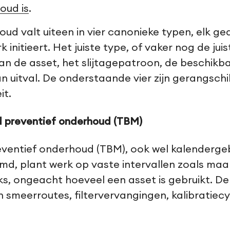
oud is
.
ud valt uiteen in vier canonieke typen, elk ge
k initieert. Het juiste type, of vaker nog de jui
 van de asset, het slijtagepatroon, de beschik
n uitval. De onderstaande vier zijn gerangsch
it.
 preventief onderhoud (TBM)
eventief onderhoud (TBM), ook wel kalenderg
, plant werk op vaste intervallen zoals maan
jks, ongeacht hoeveel een asset is gebruikt. De 
n smeerroutes, filtervervangingen, kalibratiecy