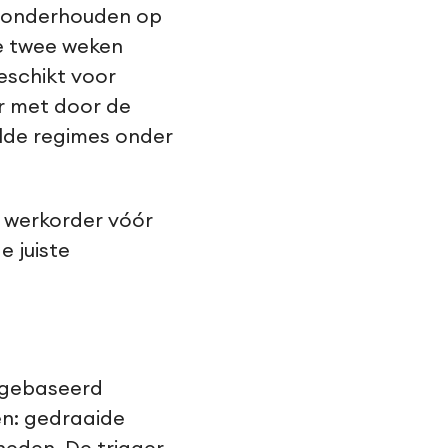
t onderhouden op
ke twee weken
eschikt voor
ur met door de
elde regimes onder
 werkorder vóór
e juiste
rgebaseerd
en: gedraaide