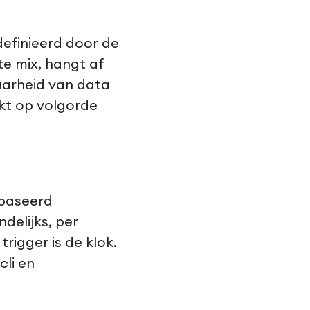
definieerd door de
ste mix, hangt af
baarheid van data
ikt op volgorde
ebaseerd
delijks, per
trigger is de klok.
cli en