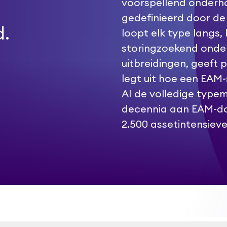
voorspellend onderho
gedefinieerd door de t
d.
loopt elk type langs,
storingzoekend onde
uitbreidingen, geeft 
legt uit hoe een EA
AI de volledige type
decennia aan EAM-do
2.500 assetintensieve