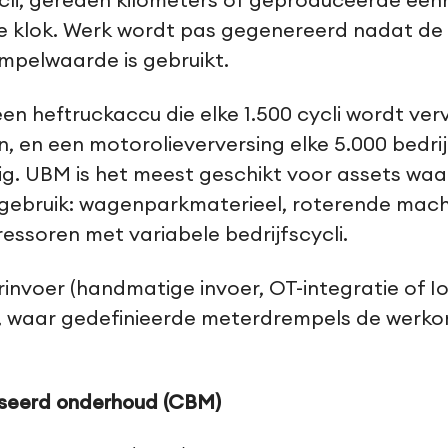
ycli, gereden kilometers of geproduceerde een
 de klok. Werk wordt pas gegenereerd nadat de
mpelwaarde is gebruikt.
en heftruckaccu die elke 1.500 cycli wordt ve
n, en een motorolieverversing elke 5.000 bedri
. UBM is het meest geschikt voor assets waarb
ebruik: wagenparkmaterieel, roterende machi
soren met variabele bedrijfscycli.
invoer (handmatige invoer, OT-integratie of I
, waar gedefinieerde meterdrempels de werko
seerd onderhoud (CBM)