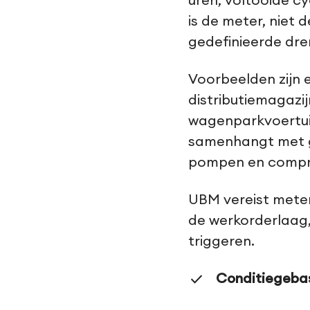
uren, voltooide c
is de meter, niet
gedefinieerde dre
Voorbeelden zijn e
distributiemagazij
wagenparkvoertuig
samenhangt met g
pompen en compres
UBM vereist meter
de werkorderlaag
triggeren.
Conditiegeba