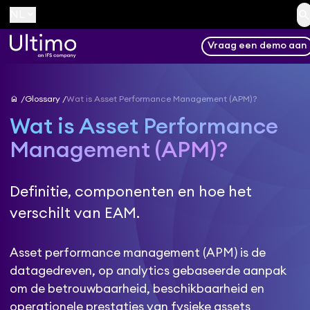
searc
keyboard_arrow_down
NL
Vraag een demo aan
home
Glossary
Wat is Asset Performance Management (APM)?
Wat is Asset Performance
Management (APM)?
Definitie, componenten en hoe het
verschilt van EAM.
Asset performance management (APM) is de
datagedreven, op analytics gebaseerde aanpak
om de betrouwbaarheid, beschikbaarheid en
operationele prestaties van fysieke assets