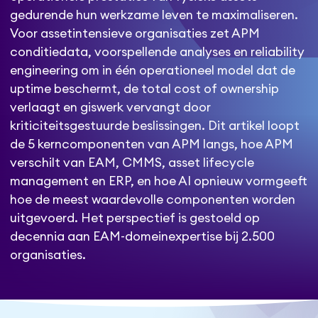
gedurende hun werkzame leven te maximaliseren.
Voor assetintensieve organisaties zet APM
conditiedata, voorspellende analyses en reliability
engineering om in één operationeel model dat de
uptime beschermt, de total cost of ownership
verlaagt en giswerk vervangt door
kriticiteitsgestuurde beslissingen. Dit artikel loopt
de 5 kerncomponenten van APM langs, hoe APM
verschilt van EAM, CMMS, asset lifecycle
management en ERP, en hoe AI opnieuw vormgeeft
hoe de meest waardevolle componenten worden
uitgevoerd. Het perspectief is gestoeld op
decennia aan EAM-domeinexpertise bij 2.500
organisaties.