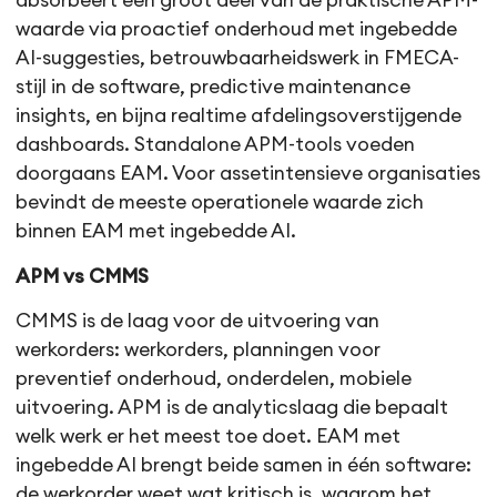
absorbeert een groot deel van de praktische APM-
waarde via proactief onderhoud met ingebedde
AI-suggesties, betrouwbaarheidswerk in FMECA-
stijl in de software, predictive maintenance
insights, en bijna realtime afdelingsoverstijgende
dashboards. Standalone APM-tools voeden
doorgaans EAM. Voor assetintensieve organisaties
bevindt de meeste operationele waarde zich
binnen EAM met ingebedde AI.
APM vs CMMS
CMMS is de laag voor de uitvoering van
werkorders: werkorders, planningen voor
preventief onderhoud, onderdelen, mobiele
uitvoering. APM is de analyticslaag die bepaalt
welk werk er het meest toe doet. EAM met
ingebedde AI brengt beide samen in één software:
de werkorder weet wat kritisch is, waarom het